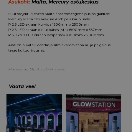
Asukoht:
Malta, Mercury ostukeskus
Suurprojekti "Ledzep Maltal" raames tegime püsipaigalduse
Mercury Malta ostukeskuse Archipals kauplusele:
P 2.5 LED ekraan kurviga 1500mm x 2500mm
P 2.5 LED ekraanid riiulipäises (4tk) 1800mm x 337mm
P 3.9 x 7.9 LED ekraan läbipaistev 1000mm x 2000mm
Alati on huvitav, õpetlik ja silmiavardav teha äri ja paigaldusi
teises kultuuriruumis.
Märksõnad:
Müük
,
LED ekraanid
Vaata veel