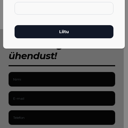
Võta meiega
ühendust!