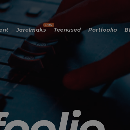
ent
Järelmaks
Teenused
Portfoolio
B
foolio