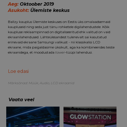
Aeg:
Oktoober 2019
Asukoht:
Ülemiste keskus
Ballzy kauplus Ülemiste keskuses on Eestis üks omalaadsemaid
kaupluseid ning seda just tänu rohketele digilahendustele. Kõik
kaupluse reklaampinnad on digitaliseeritud ehk valitud on vaid
ekraanilahendused. Lähteülesandest tulenevalt sai kasutatud
erinevaid ekraane Samsungi valikust - nii klassikalisi LCD
ekraane, mida paigaldasime üksikult, aga ka kombineerides teiste
ekraanidega, et moodustada
tower
-tüüpi lahendusi.
Lisaks sai paigaldatud Samsungi videosein ja interaktiivsed
puutetundlikud ekraanid, et kaubaga tutvumine oleks
Loe edasi
maksimaalselt efektne. Ekraanide kinnitamiseks sai kasutatud
Vogelsi kvaliteetseid lahendusi ning ekraanide efektiivseks
juhtimiseks sai klient ka sisuhaldustarkvara. Kuna eesmärk oli
Märksõnad:
Müük
,
Audio
,
LCD ekraanid
luua terviklik kliendikogemus, siis paigaldasime ka ruumi sobiliku
audiolahenduse.
Vaata veel
Tutvu lähemalt Samsungi profilahendustega
SIIN
.
Vaata ka poe meeleolukat avapidu, kus meiegi meeskond kaasa
lõi:
LINK