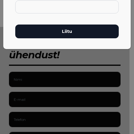
Võta meiega
ühendust!