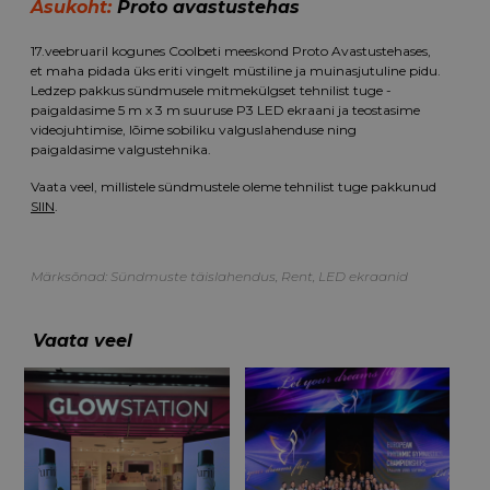
Asukoht:
Proto avastustehas
17.veebruaril kogunes Coolbeti meeskond Proto Avastustehases,
et maha pidada üks eriti vingelt müstiline ja muinasjutuline pidu.
Ledzep pakkus sündmusele mitmekülgset tehnilist tuge -
paigaldasime 5 m x 3 m suuruse P3 LED ekraani ja teostasime
videojuhtimise, lõime sobiliku valguslahenduse ning
paigaldasime valgustehnika.
Vaata veel, millistele sündmustele oleme tehnilist tuge pakkunud
SIIN
.
Märksõnad:
Sündmuste täislahendus
,
Rent
,
LED ekraanid
Vaata veel