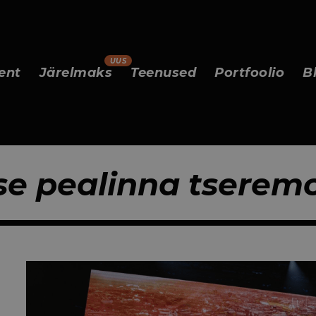
ent
Järelmaks
Teenused
Portfoolio
B
se pealinna tserem