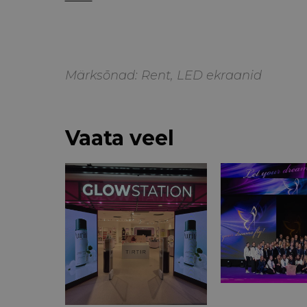
Märksõnad:
Rent
,
LED ekraanid
Vaata veel