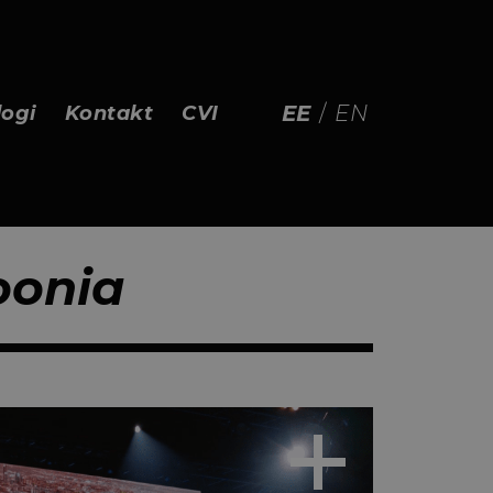
EE
/
EN
logi
Kontakt
CVI
oonia