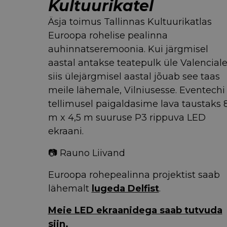
Kultuurikatel
Äsja toimus Tallinnas Kultuurikatlas
Euroopa rohelise pealinna
auhinnatseremoonia. Kui järgmisel
aastal antakse teatepulk üle Valenciale
siis ülejärgmisel aastal jõuab see taas
meile lähemale, Vilniusesse. Eventechi
tellimusel paigaldasime lava taustaks 
m x 4,5 m suuruse P3 rippuva LED
ekraani.
📷 Rauno Liivand
Euroopa rohepealinna projektist saab
lähemalt
lugeda Delfist
.
Meie LED ekraanidega saab tutvuda
siin.