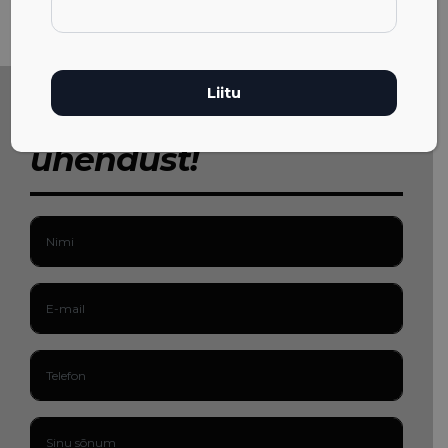
Võta meiega
ühendust!