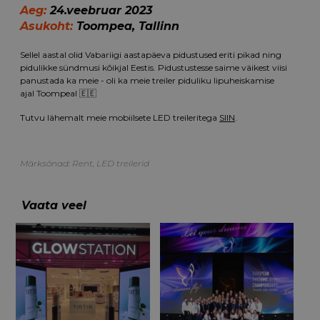
Aeg:
24.veebruar 2023
Asukoht:
Toompea, Tallinn
Sellel aastal olid Vabariigi aastapäeva pidustused eriti pikad ning
pidulikke sündmusi kõikjal Eestis. Pidustustesse saime väikest viisi
panustada ka meie - oli ka meie treiler piduliku lipuheiskamise
ajal Toompeal 🇪🇪
Tutvu lähemalt meie mobiilsete LED treileritega
SIIN
.
Märksõnad:
Rent
,
LED treilerid
Vaata veel