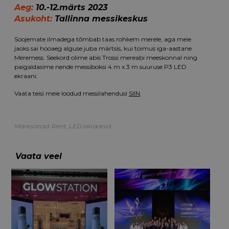
Aeg:
10.-12.märts 2023
Asukoht:
Tallinna messikeskus
Soojemate ilmadega tõmbab taas rohkem merele, aga meie
jaoks sai hooaeg alguse juba märtsis, kui toimus iga-aastane
Meremess. Seekord olime abis Trossi mereabi meeskonnal ning
paigaldasime nende messiboksi 4 m x 3 m suuruse P3 LED
ekraani.
Vaata teisi meie loodud messilahendusi
SIIN
.
Märksõnad:
Rent
,
LED ekraanid
Vaata veel