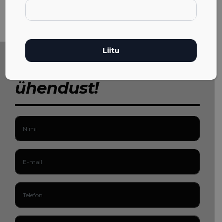
Võta meiega
ühendust!