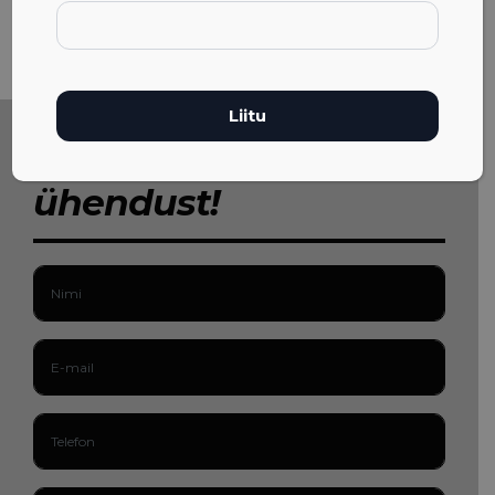
Võta meiega
ühendust!