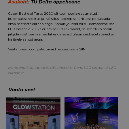
Asukoht:
TÜ Delta õppehoone
Cyber Battle of Tartu 2020 oli koolinoortele suunatud
küberkaitsekoolitus ja -võistlus. Ledzep sai üritusse panustada
oma mitmete ekraanidega. Kohale jõudsid nii suuremõõtmelised
LED ekraanid kui ka erinevad LCD ekraanid, millelt oli võimalik
jälgida võistluse raames lahendatavaid ülesandeid, edetabeleid ja
ka järelejäänud aega.
Vaata meie poolt pakutavaid rendiekraane
SIIN
.
Märksõnad:
Sündmuste täislahendus
,
Rent
,
LCD ekraanid
,
LED
ekraanid
Vaata veel