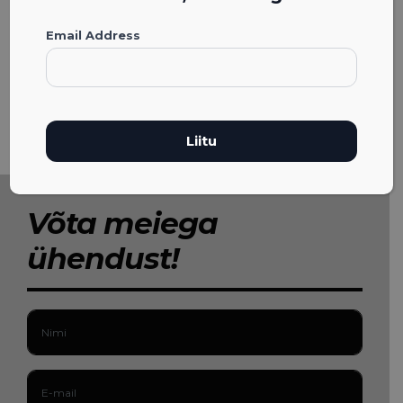
Email Address
Võta meiega
ühendust!