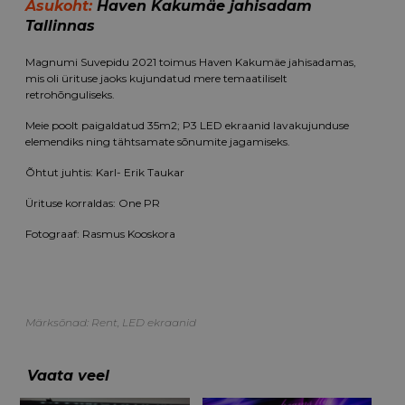
Asukoht:
Haven Kakumäe jahisadam
Tallinnas
Magnumi Suvepidu 2021 toimus Haven Kakumäe jahisadamas,
mis oli ürituse jaoks kujundatud mere temaatiliselt
retrohõnguliseks.
Meie poolt paigaldatud 35m2; P3 LED ekraanid lavakujunduse
elemendiks ning tähtsamate sõnumite jagamiseks.
Õhtut juhtis: Karl- Erik Taukar
Ürituse korraldas:
One PR
Fotograaf: Rasmus Kooskora
Märksõnad:
Rent
,
LED ekraanid
Vaata veel