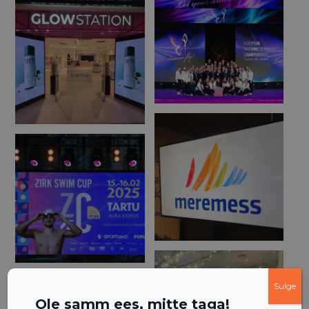
Sulge
Ole samm ees, mitte taga!