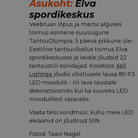
Asukoht:
Elva
spordikeskus
Veebruari lõpus ja märtsi alguses
toimus esimene suursugune
TantsuOlümpia. 5 päeva pikkune üle-
Eestiline tantsuvõistlus toimus Elva
spordikeskuses ja lavale jõudsid 22
tantsustiili esindajad. Koostöös
Xell
Lightiga
jõudis võistlusele lausa 80 P3
LED moodulit - nii lava taustale
dekoratsiooniks kui ka suureks LED
moodulitest väravaks.
Vaata teisi sündmusi, kuhu meie LED
ekraanid on jõudnud
SIIN
.
Fotod: Taavi Nagel