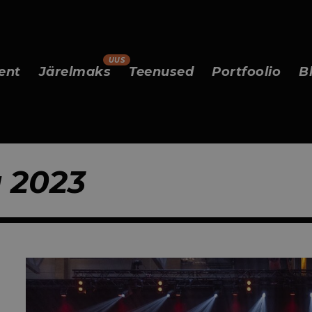
ent
Järelmaks
Teenused
Portfoolio
B
 2023