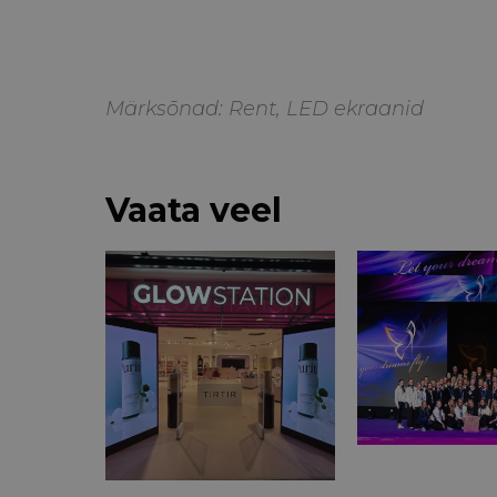
Märksõnad:
Rent
,
LED ekraanid
Vaata veel