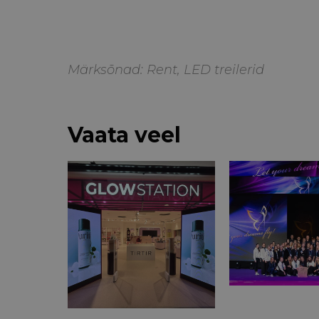
Märksõnad:
Rent
,
LED treilerid
Vaata veel