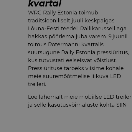
kvartal
WRC Rally Estonia toimub
traditsiooniliselt juuli keskpaigas
Lõuna-Eesti teedel. Rallikarussell aga
hakkas pöörlema juba varem. 9.juunil
toimus Rotermanni kvartalis
suursugune Rally Estonia pressiüritus,
kus tutvustati eelseisvat võistlust.
Pressiürituse tarbeks viisime kohale
meie suuremõõtmelise liikuva LED
treileri.
Loe lähemalt meie mobiilse LED treiler
ja selle kasutusvõimaluste kohta
SIIN
.