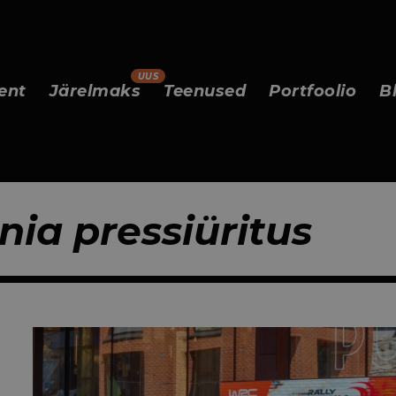
ent
Järelmaks
Teenused
Portfoolio
B
ia pressiüritus